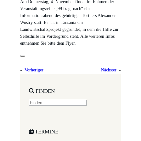
Am Donnerstag, 4. November findet im Rahmen der
Veranstaltungsreihe „99 fragt nach“ ein
Informationsabend des gebürtigen Tostners Alexander
Wostry statt. Er hat in Tansania ein
Landwirtschaftsprojekt gegründet, in dem die Hilfe zur
Selbsthilfe im Vordergrund steht. Alle weiteren Infos
entnehmen Sie bitte dem Flyer.
«
Vorheriger
Nächster
»
FINDEN
S
e
a
r
c
TERMINE
h