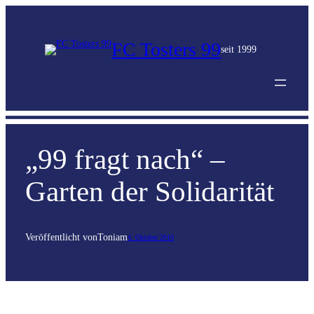
FC Tosters 99
seit 1999
„99 fragt nach“ –
Garten der Solidarität
Veröffentlicht von
Toni
am
4. Oktober 2010