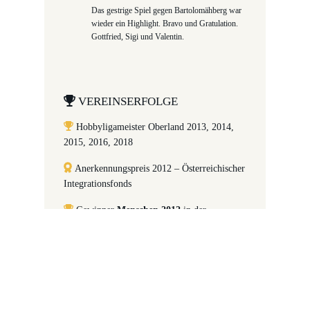
Das gestrige Spiel gegen Bartolomähberg war
wieder ein Highlight. Bravo und Gratulation.
Gottfried, Sigi und Valentin.
VEREINSERFOLGE
Hobbyligameister Oberland 2013, 2014,
2015, 2016, 2018
Anerkennungspreis 2012 – Österreichischer
Integrationsfonds
Gewinner
Menschen 2012
in der
Kategorie Humanitäres Engagement der
Zeitung
Die Presse
Gewinner des 1. Vlbg. Integrationspreises
2011 (Kategorie Vereine)
nominiert für den Österreichischen