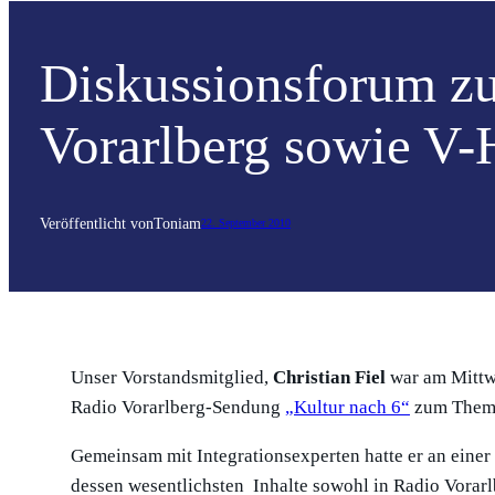
Diskussionsforum zu
Vorarlberg sowie V-
Veröffentlicht von
Toni
am
22. September 2010
Unser Vorstandsmitglied,
Christian Fiel
war am Mittw
Radio Vorarlberg-Sendung
„Kultur nach 6“
zum Thema
Gemeinsam mit Integrationsexperten hatte er an eine
dessen wesentlichsten Inhalte sowohl in Radio Vorarl