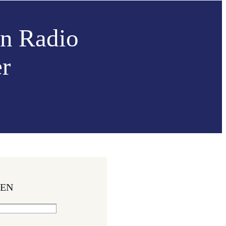
in Radio
r
DEN