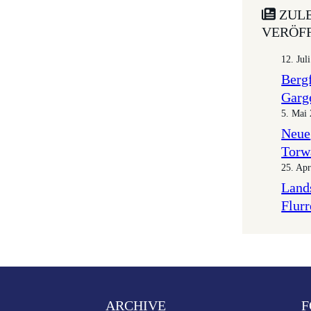
ZUL
VERÖF
12. Jul
Berg
Garg
5. Mai
Neue
Torw
25. Apr
Land
Flurr
ARCHIVE
F