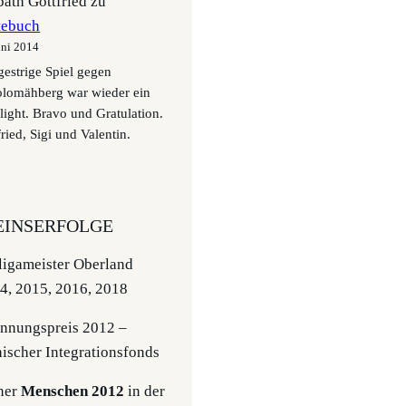
ath Gottfried
zu
tebuch
uni 2014
gestrige Spiel gegen
olomähberg war wieder ein
light. Bravo und Gratulation.
ried, Sigi und Valentin.
INSERFOLGE
igameister Oberland
4, 2015, 2016, 2018
nnungspreis 2012 –
hischer Integrationsfonds
ner
Menschen 2012
in der