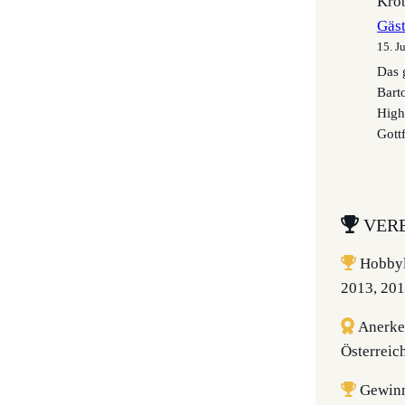
Krob
Gäs
15. J
Das 
Bart
High
Gottf
VERE
Hobbyl
2013, 201
Anerke
Österreic
Gewin