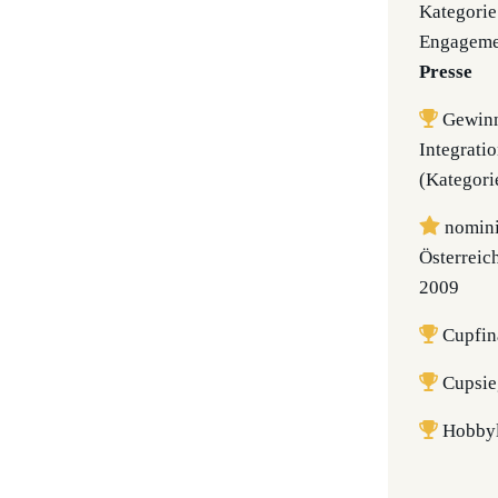
Kategorie
Engageme
Presse
Gewinne
Integrati
(Kategori
nomini
Österreic
2009
Cupfina
Cupsie
Hobbyl