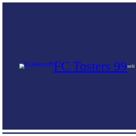
FC Tosters 99
seit