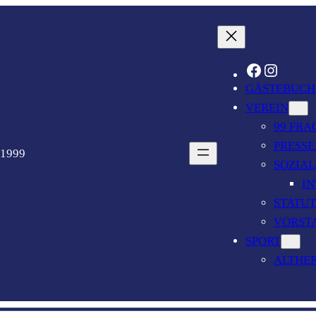
FACEBOOK
INSTAGRAM
GÄSTEBUCH
VEREIN
99 FRA
PRESSE
 1999
SOZIAL
IN
STATU
VORST
SPORT
ALTHE