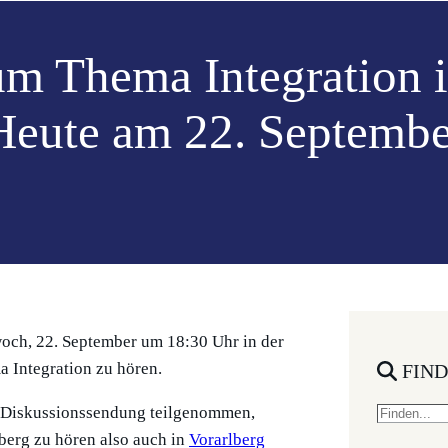
m Thema Integration 
Heute am 22. Septembe
och, 22. September um 18:30 Uhr in der
 Integration zu hören.
FIN
r Diskussionssendung teilgenommen,
S
berg zu hören also auch in
Vorarlberg
e