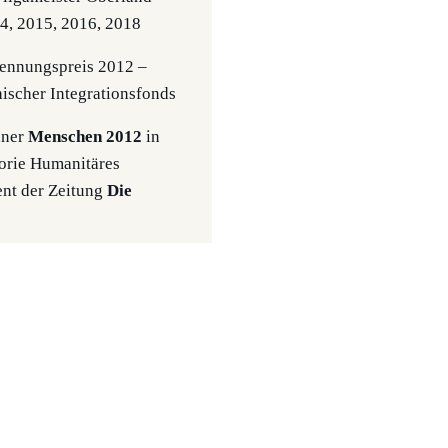
4, 2015, 2016, 2018
nnungspreis 2012 –
hischer Integrationsfonds
ner
Menschen 2012
in
orie Humanitäres
nt der Zeitung
Die
er des 1. Vlbg.
onspreises 2011
e Vereine)
ert für den
hischen Integrationspreis