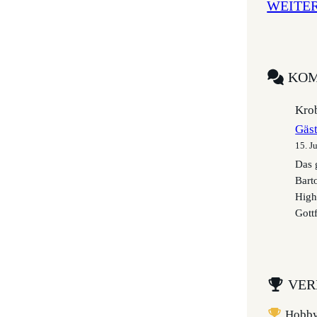
WEITE
KOM
Krob
Gäs
15. J
Das 
Bart
High
Gottf
VER
Hobbyl