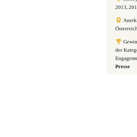
2013, 201
Anerke
Österreic
Gewin
der Kateg
Engageme
Presse
Gewinn
Integrati
(Kategori
nomini
Österreic
2009