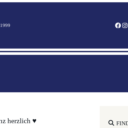
FACEBOOK
INSTAGRAM
 1999
z herzlich ♥️
FIN