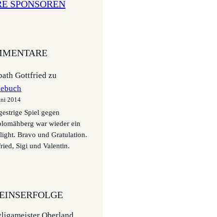
RE SPONSOREN
MENTARE
ath Gottfried
zu
tebuch
uni 2014
gestrige Spiel gegen
olomähberg war wieder ein
light. Bravo und Gratulation.
ried, Sigi und Valentin.
EINSERFOLGE
igameister Oberland