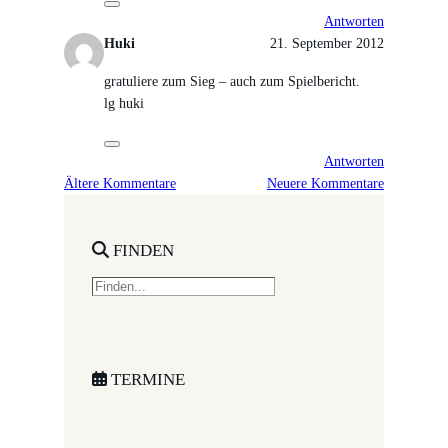
Antworten
Huki
21. September 2012
gratuliere zum Sieg – auch zum Spielbericht.
lg huki
Antworten
Ältere Kommentare
Neuere Kommentare
FINDEN
S
e
a
r
c
TERMINE
h