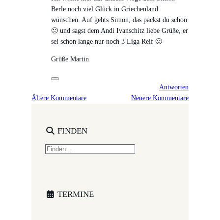
Berle noch viel Glück in Griechenland
wünschen. Auf gehts Simon, das packst du schon
🙂 und sagst dem Andi Ivanschitz liebe Grüße, er
sei schon lange nur noch 3 Liga Reif 🙂
Grüße Martin
Antworten
Ältere Kommentare
Neuere Kommentare
FINDEN
S
e
a
r
c
TERMINE
h