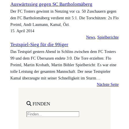
Auswärtssieg gegen SC Bartholomäberg
Der FC Tosters gewinnt in Nenzing vor ca. 50 Zuschauern gegen
den FC Bartholomäberg verdient mit 5:1. Die Torschützen: 2x Flo
Preiml, Andi Laumann, Kamal, Özi.
15. April 2014
News
, 
Spielberichte
Testspiel-Sieg für die 99iger
Das Testspiel gestern Abend in Schlins zwischen dem FC Tosters
99 und dem FC Übersaxen endete 3:0. Die Tore erzielten: Flo
Preiml, Martin Krobath, Martin Böhler Spielbericht: Es war eine
tolle Leistung der gesamten Mannschaft. Der neue Testspieler
Kamal überzeugte mit seiner Schnelligkeit im Sturm…
Nächste Seite
FINDEN
S
e
a