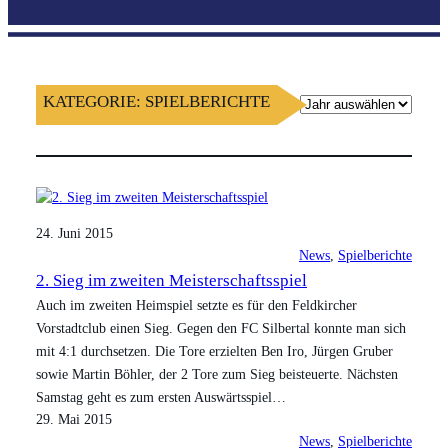
KATEGORIE:
SPIELBERICHTE
A
r
c
h
i
v
24. Juni 2015
News
, 
Spielberichte
2. Sieg im zweiten Meisterschaftsspiel
Auch im zweiten Heimspiel setzte es für den Feldkircher
Vorstadtclub einen Sieg. Gegen den FC Silbertal konnte man sich
mit 4:1 durchsetzen. Die Tore erzielten Ben Iro, Jürgen Gruber
sowie Martin Böhler, der 2 Tore zum Sieg beisteuerte. Nächsten
Samstag geht es zum ersten Auswärtsspiel…
29. Mai 2015
News
, 
Spielberichte