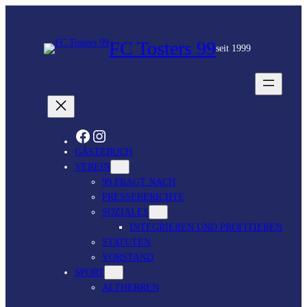
FC Tosters 99
seit 1999
FACEBOOK
INSTAGRAM
GÄSTEBUCH
VEREIN
99 FRAGT NACH
PRESSEBERICHTE
SOZIALES
INTEGRIEREN UND PROFITIEREN
STATUTEN
VORSTAND
SPORT
ALTHERREN