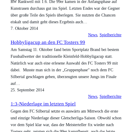
RW Rankweil mit 1:6. Die 99er kamen in der Anfangsphase auf
Kunstrasen durchaus gut ins Spiel. Letzten Endes war der Gegner
über große Teile des Spiels überlegen. Sie nutzten die Chancen
eiskalt und damit geht dieses Ergebnis auch…
7. Oktober 2014
News
, 
Spielberichte
Hobbyligacup an den FC Tosters 99
Am Samstag 11. Oktober fand beim Sportplatz Brand bei bestem
Fussballwetter der traditionelle Kleinfeld-Hobbyligacup statt.
Natürlich war auch eine erlesene Auswahl des FC Tosters 99 mit
dabei. Musste man sich in der „Gruppenphase“ noch dem FC
Silbertal geschlagen geben, überzeugten unsere Jungs im Finale
auf…
25. September 2014
News
, 
Spielberichte
1:3-Niederlage im letzten Spiel
Gegen den FC Silbertal setzte es auswärts am Mittwoch die erste
und einzige Niederlage dieser Gletscherliga-Saison. Obwohl schon
vor dem Spiel klar war, dass der Meisterteller fix wieder nach
Tosters geht, zeigten sich die 99er kampfbereit, auch das letzte