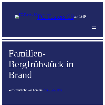
FC Tosters 99
seit 1999
Familien-
Bergfrühstück in
Brand
Veröffentlicht von
Toni
am
16. September 2023