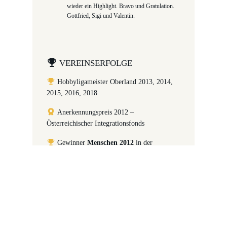
wieder ein Highlight. Bravo und Gratulation.
Gottfried, Sigi und Valentin.
VEREINSERFOLGE
Hobbyligameister Oberland 2013, 2014,
2015, 2016, 2018
Anerkennungspreis 2012 –
Österreichischer Integrationsfonds
Gewinner
Menschen 2012
in der
Kategorie Humanitäres Engagement der
Zeitung
Die Presse
Gewinner des 1. Vlbg. Integrationspreises
2011 (Kategorie Vereine)
nominiert für den Österreichischen
Integrationspreis 2009