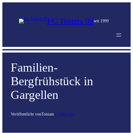
FC Tosters 99
seit 1999
Familien-
Bergfrühstück in
Gargellen
Veröffentlicht von
Toni
am
17. Oktober 2021