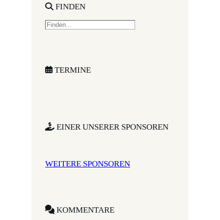
FINDEN
S
e
a
r
c
TERMINE
h
EINER UNSERER SPONSOREN
WEITERE SPONSOREN
KOMMENTARE