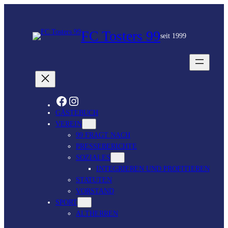
FC Tosters 99
seit 1999
FACEBOOK
INSTAGRAM
GÄSTEBUCH
VEREIN
99 FRAGT NACH
PRESSEBERICHTE
SOZIALES
INTEGRIEREN UND PROFITIEREN
STATUTEN
VORSTAND
SPORT
ALTHERREN