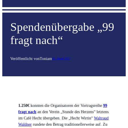
Spendenübergabe „99
fragt nach“
Veröffentlicht von
Toni
am
26. Januar 2017
1.250€
konnten die Organisatoren der Vortragsreihe
99
fragt nach
an den Verein „Stunde des Herzens“ letztens
im Café Hecht übergeben. Die „Hecht Wirtin“
Waltraud
Waldner
rundete den Betrag traditionellerweise auf. Zu