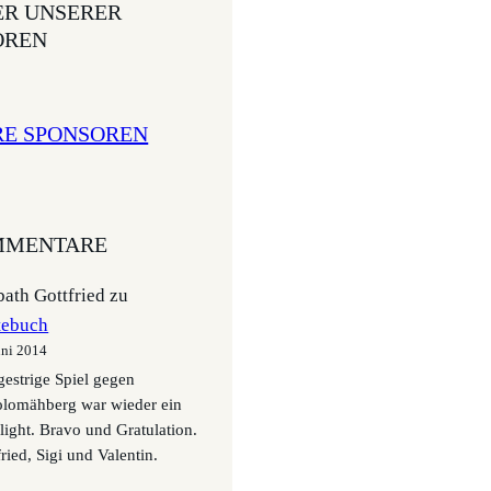
ER UNSERER
OREN
RE SPONSOREN
MENTARE
ath Gottfried
zu
tebuch
uni 2014
gestrige Spiel gegen
olomähberg war wieder ein
light. Bravo und Gratulation.
ried, Sigi und Valentin.