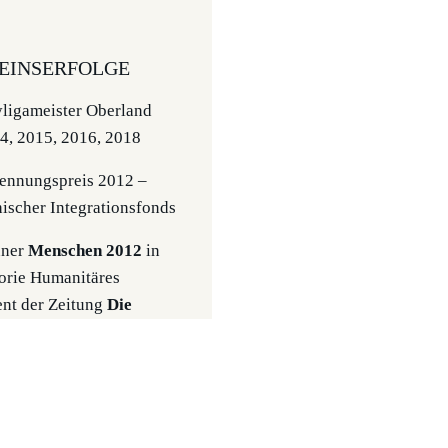
EINSERFOLGE
igameister Oberland
4, 2015, 2016, 2018
nnungspreis 2012 –
hischer Integrationsfonds
ner
Menschen 2012
in
orie Humanitäres
nt der Zeitung
Die
er des 1. Vlbg.
onspreises 2011
e Vereine)