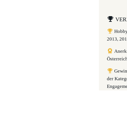
VER
Hobbyl
2013, 201
Anerke
Österreic
Gewin
der Kateg
Engageme
Presse
Gewinn
Integrati
(Kategori