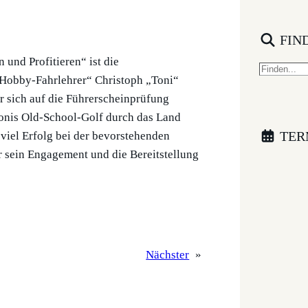
FIN
 und Profitieren“ ist die
S
 „Hobby-Fahrlehrer“ Christoph „Toni“
e
r sich auf die Führerscheinprüfung
a
Tonis Old-School-Golf durch das Land
r
TER
viel Erfolg bei der bevorstehenden
c
r sein Engagement und die Bereitstellung
h
Nächster
»