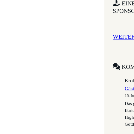
EIN
SPONS
WEITE
KOM
Krob
Gäs
15. J
Das 
Bart
High
Gottf