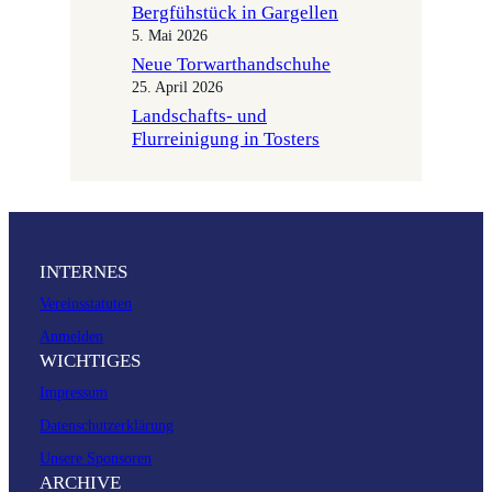
Bergfühstück in Gargellen
5. Mai 2026
Neue Torwarthandschuhe
25. April 2026
Landschafts- und
Flurreinigung in Tosters
INTERNES
Vereinsstatuten
Anmelden
WICHTIGES
Impressum
Datenschutzerklärung
Unsere Sponsoren
ARCHIVE