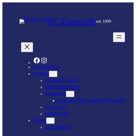
FC Tosters 99
seit 1999
FACEBOOK
INSTAGRAM
GÄSTEBUCH
VEREIN
99 FRAGT NACH
PRESSEBERICHTE
SOZIALES
INTEGRIEREN UND PROFITIEREN
STATUTEN
VORSTAND
SPORT
ALTHERREN