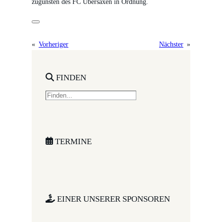
zugunsten des FC Übersaxen in Ordnung.
«
Vorheriger
Nächster
»
FINDEN
S
e
a
r
c
TERMINE
h
EINER UNSERER SPONSOREN