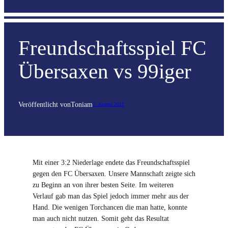
Freundschaftsspiel FC
Übersaxen vs 99iger
Veröffentlicht von
Toni
am
7. August 2011
Mit einer 3:2 Niederlage endete das Freundschaftsspiel
gegen den FC Übersaxen. Unsere Mannschaft zeigte sich
zu Beginn an von ihrer besten Seite. Im weiteren
Verlauf gab man das Spiel jedoch immer mehr aus der
Hand. Die wenigen Torchancen die man hatte, konnte
man auch nicht nutzen. Somit geht das Resultat