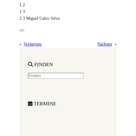
1:2
1:3
2:3 Miguel Calvo Silva
«
Vorheriger
Nächster
»
FINDEN
S
e
a
r
c
TERMINE
h