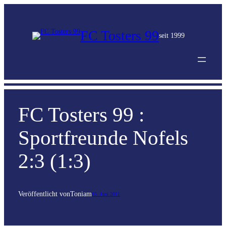
FC Tosters 99
seit 1999
FC Tosters 99 :
Sportfreunde Nofels
2:3 (1:3)
Veröffentlicht von
Toni
am
15. Juni 2011