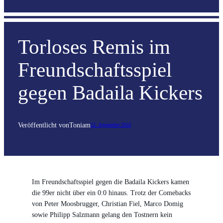
Torloses Remis im
Freundschaftsspiel
gegen Badaila Kickers
Veröffentlicht von
Toni
am
22. September 2010
Im Freundschaftsspiel gegen die Badaila Kickers kamen
die 99er nicht über ein 0:0 hinaus. Trotz der Comebacks
von Peter Moosbrugger, Christian Fiel, Marco Domig
sowie Philipp Salzmann gelang den Tostnern kein