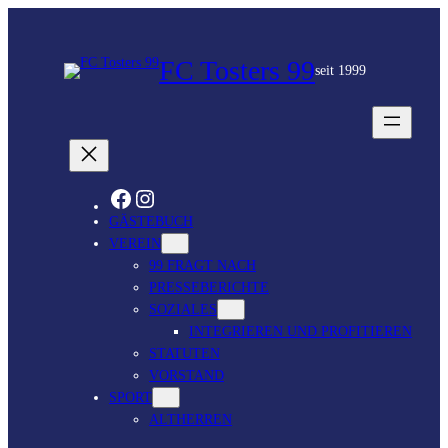
FC Tosters 99
seit 1999
FACEBOOK
INSTAGRAM
GÄSTEBUCH
VEREIN
99 FRAGT NACH
PRESSEBERICHTE
SOZIALES
INTEGRIEREN UND PROFITIEREN
STATUTEN
VORSTAND
SPORT
ALTHERREN