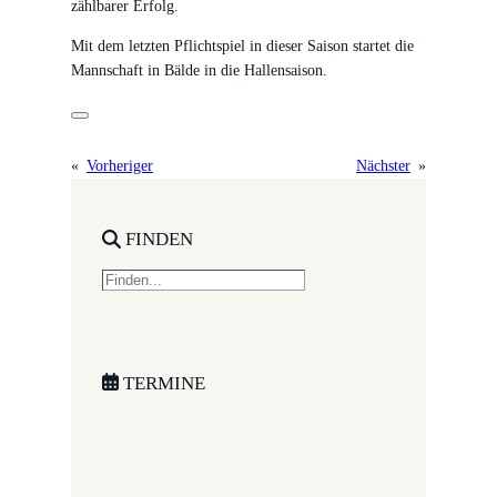
zählbarer Erfolg.
Mit dem letzten Pflichtspiel in dieser Saison startet die
Mannschaft in Bälde in die Hallensaison.
«
Vorheriger
Nächster
»
FINDEN
S
e
a
r
c
TERMINE
h