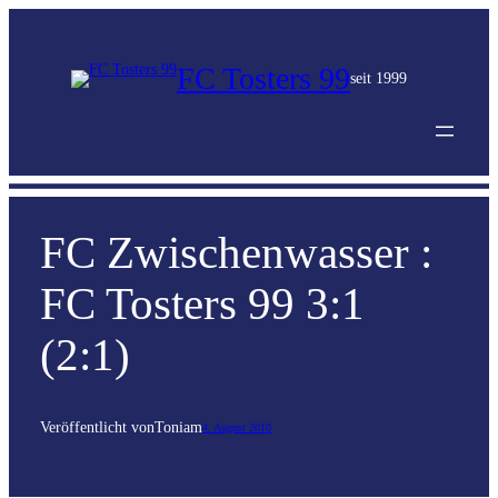
FC Tosters 99
seit 1999
FC Zwischenwasser :
FC Tosters 99 3:1
(2:1)
Veröffentlicht von
Toni
am
4. August 2010