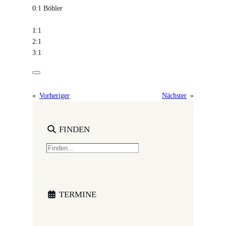
0:1 Böhler
1:1
2:1
3:1
«
Vorheriger
Nächster
»
FINDEN
S
e
a
r
c
TERMINE
h