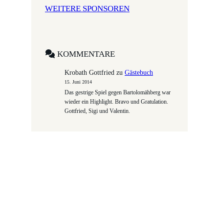
WEITERE SPONSOREN
KOMMENTARE
Krobath Gottfried
zu
Gästebuch
15. Juni 2014
Das gestrige Spiel gegen Bartolomähberg war
wieder ein Highlight. Bravo und Gratulation.
Gottfried, Sigi und Valentin.
VEREINSERFOLGE
Hobbyligameister Oberland 2013, 2014,
2015, 2016, 2018
Anerkennungspreis 2012 –
Österreichischer Integrationsfonds