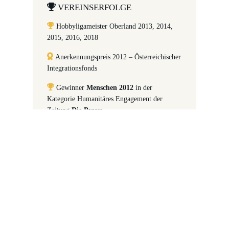
VEREINSERFOLGE
Hobbyligameister Oberland 2013, 2014,
2015, 2016, 2018
Anerkennungspreis 2012 – Österreichischer
Integrationsfonds
Gewinner
Menschen 2012
in der
Kategorie Humanitäres Engagement der
Zeitung
Die Presse
Gewinner des 1. Vlbg. Integrationspreises
2011 (Kategorie Vereine)
nominiert für den Österreichischen
Integrationspreis 2009
Cupfinalist 2007, 2008, 2010
Cupsieger 2014, 2018