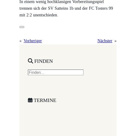
In einem wenig hochklassigen Vorbereitungsspiel
trennen sich der SV Satteins 1b und der FC Tosters 99
mit 2:2 unentschieden.
«
Vorheriger
Nächster
»
FINDEN
S
e
a
r
c
TERMINE
h