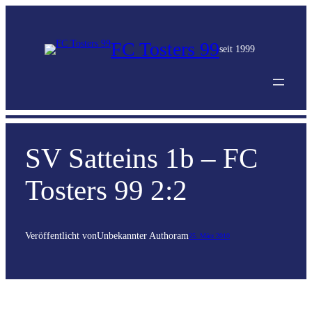
FC Tosters 99
seit 1999
SV Satteins 1b – FC
Tosters 99 2:2
Veröffentlicht von
Unbekannter Author
am
25. März 2010