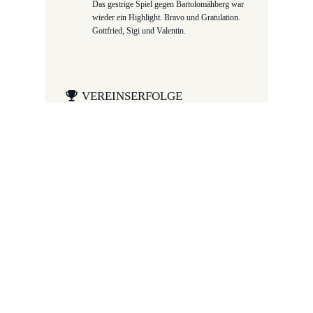
Das gestrige Spiel gegen Bartolomähberg war
wieder ein Highlight. Bravo und Gratulation.
Gottfried, Sigi und Valentin.
VEREINSERFOLGE
Hobbyligameister Oberland 2013, 2014,
2015, 2016, 2018
Anerkennungspreis 2012 –
Österreichischer Integrationsfonds
Gewinner
Menschen 2012
in der
Kategorie Humanitäres Engagement der
Zeitung
Die Presse
Gewinner des 1. Vlbg. Integrationspreises
2011 (Kategorie Vereine)
nominiert für den Österreichischen