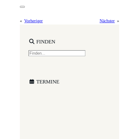
«
Vorheriger
Nächster
»
FINDEN
S
e
a
r
c
TERMINE
h