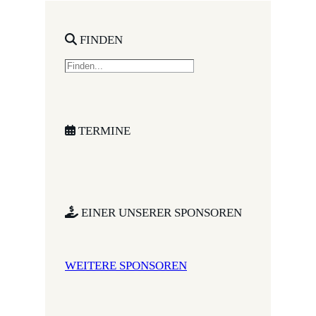
FINDEN
S
e
a
r
c
TERMINE
h
EINER UNSERER SPONSOREN
WEITERE SPONSOREN