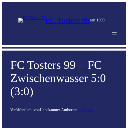
FC Tosters 99
seit 1999
FC Tosters 99 – FC
Zwischenwasser 5:0
(3:0)
Veröffentlicht von
Unbekannter Author
am
13. Mai 2009