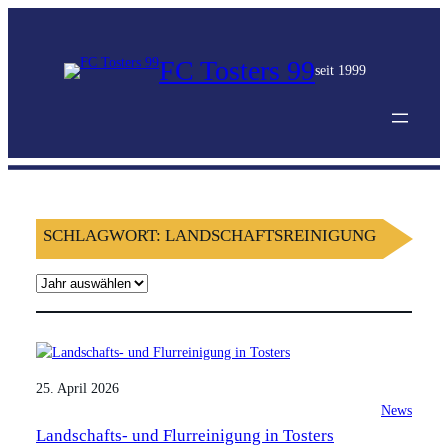
FC Tosters 99
seit 1999
SCHLAGWORT:
LANDSCHAFTSREINIGUNG
A
r
c
h
i
25. April 2026
v
News
Landschafts- und Flurreinigung in Tosters