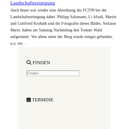
Landschaftsreinigung
Auch heuer war wieder eine Abordnung des FCT99 bei der
Landschaftsreinigung dabei. Philipp Salzmann, Li Afzali, Martin
und Gottfried Krobath und die Fotografin dieses Bildes, Stefanie
Marte, haben am Samstag Nachmittag den Tostner Wald
aufgeräumt. Vor allem unter der Burg wurde einiges gefunden,
u.a. ein…
FINDEN
S
e
a
r
c
TERMINE
h