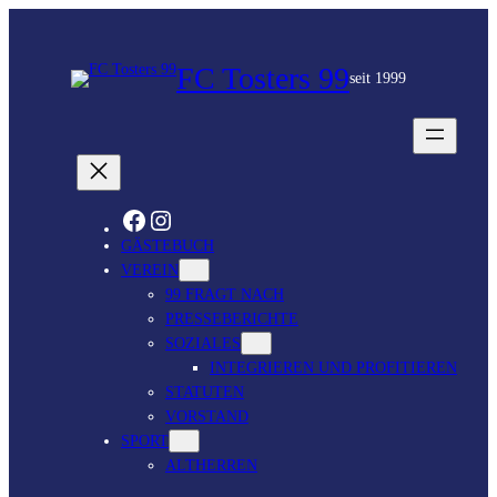
FC Tosters 99
seit 1999
FACEBOOK
INSTAGRAM
GÄSTEBUCH
VEREIN
99 FRAGT NACH
PRESSEBERICHTE
SOZIALES
INTEGRIEREN UND PROFITIEREN
STATUTEN
VORSTAND
SPORT
ALTHERREN