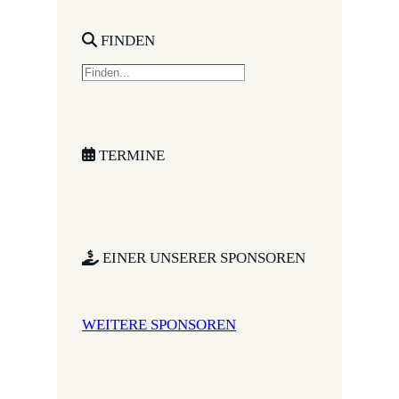
FINDEN
S
e
a
r
c
TERMINE
h
EINER UNSERER SPONSOREN
WEITERE SPONSOREN