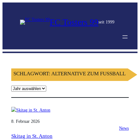
FC Tosters 99
seit 1999
SCHLAGWORT:
ALTERNATIVE ZUM FUSSBALL
A
r
c
h
i
8. Februar 2026
v
News
Skitag in St. Anton