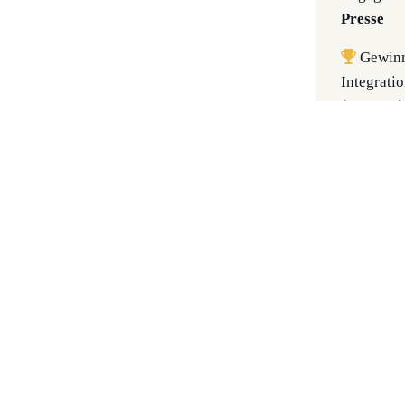
Presse
Gewinne
Integrati
(Kategori
nomini
Österreic
2009
Cupfina
Cupsie
Hobbyl
ZUL