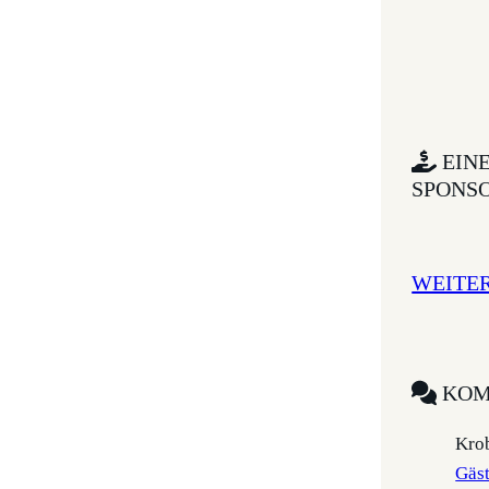
EIN
SPONS
WEITE
KOM
Krob
Gäs