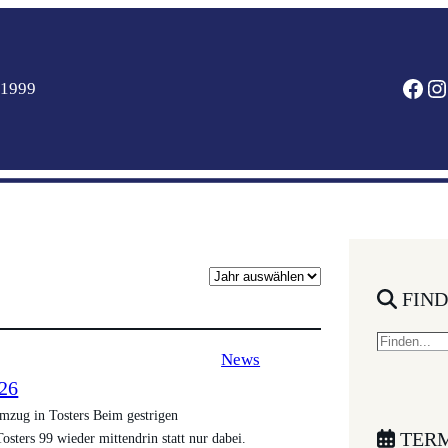
FACEBOOK
INSTAGRAM
 1999
A
FIN
r
c
S
h
News
e
i
026
a
v
zug in Tosters Beim gestrigen
r
TERM
sters 99 wieder mittendrin statt nur dabei.