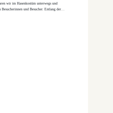
c
aren wir im Hasenkostüm unterwegs und
h
len Besucherinnen und Besucher. Entlang der…