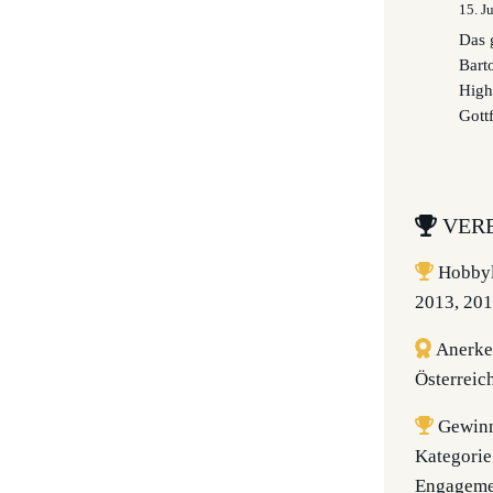
15. J
Das 
Bart
High
Gottf
VERE
Hobbyl
2013, 201
Anerke
Österreic
Gewin
Kategorie
Engageme