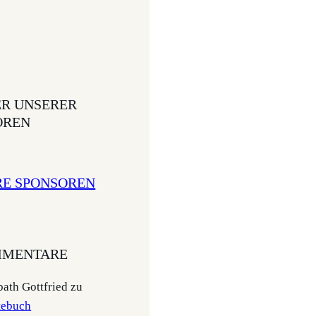
ER UNSERER
OREN
RE SPONSOREN
MENTARE
ath Gottfried
zu
tebuch