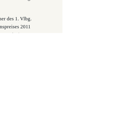
r des 1. Vlbg.
onspreises 2011
e Vereine)
ert für den
hischen Integrationspreis
list 2007, 2008, 2010
ger 2014, 2018
igameister 2004
ETZT